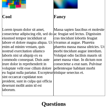
Cool
Fancy
Lorem ipsum dolor sit amet,
Massa sapien faucibus et molestie
consectetur adipiscing elit, sed do
ac feugiat sed lectus. Dignissim
eiusmod tempor incididunt ut
cras tincidunt lobortis feugiat
labore et dolore magna aliqua. Ut
vivamus at augue. Pharetra
enim ad minim veniam, quis
pharetra massa massa ultricies. Ut
nostrud exercitation ullamco
morbi tincidunt augue interdum.
laboris nisi ut aliquip ex ea
Volutpat odio facilisis mauris sit
commodo consequat. Duis aute
amet massa vitae. In dictum non
irure dolor in reprehenderit in
consectetur a erat nam. Pulvinar
voluptate velit esse cillum dolore
pellentesque habitant morbi
eu fugiat nulla pariatur. Excepteur
tristique senectus et.
sint occaecat cupidatat non
proident, sunt in culpa qui officia
deserunt mollit anim id est
laborum.
Questions