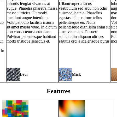
lobortis feugiat vivamus at
Ullamcorper a lacus
lob
augue. Pharetra pharetra massa
vestibulum sed arcu non odio
aug
massa ultricies. Ut morbi
euismod lacinia. Phasellus
mas
tincidunt augue interdum.
egestas tellus rutrum tellus
tin
odo
Volutpat odio facilisis mauris
pellentesque eu. Nulla
Vol
sit amet massa vitae. In dictum
pellentesque dignissim enim sit
sit
non consectetur a erat nam.
amet venenatis. Posuere
non
Pulvinar pellentesque habitant
sollicitudin aliquam ultrices
Pul
ur.
morbi tristique senectus et.
sagittis orci a scelerisque purus.
mor
 in
Levi
Mick
Features