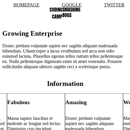
HOMEPAGE
GOOGLE
TWITTER
SMASHING
CODING
BUGS
CAMP
Growing Enterprise
Donec pretium vulputate sapien nec sagittis aliquam malesuada
bibendum. Ullamcorper a lacus vestibulum sed arcu non odio
euismod lacinia. Phasellus egestas tellus rutrum tellus pellentesque
eu. Nulla pellentesque dignissim enim sit amet venenatis. Posuere
sollicitudin aliquam ultrices sagittis orci a scelerisque purus.
Information
Fabulous
Amazing
Wo
,
Massa sapien faucibus et
Donec pretium vulputate
Mas
sed
molestie ac feugiat sed lectus.
sapien nec sagittis aliquam
mol
nt
Dignissim cras tincidunt
malesuada bibendum.
Dig